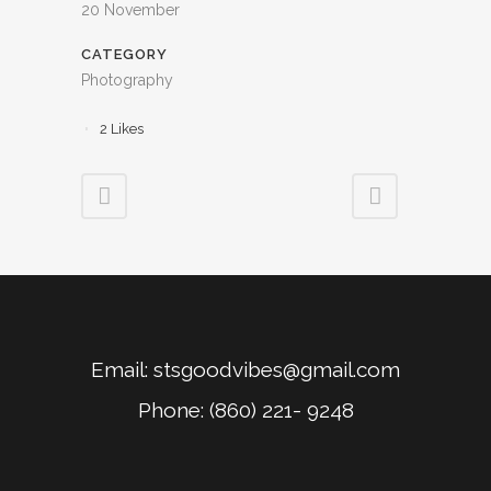
20 November
CATEGORY
Photography
2
Likes
Email:
stsgoodvibes@gmail.com
Phone: (860) 221- 9248