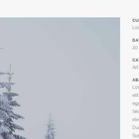
CU
Lo
DA
20
CA
Art
AB
Lor
eli
ege
Sed
ele
Dui
Sus