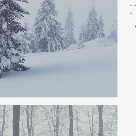
occ
off