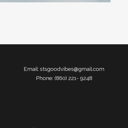
Email:
stsgoodvibes@gmail.com
Phone: (860) 221- 9248