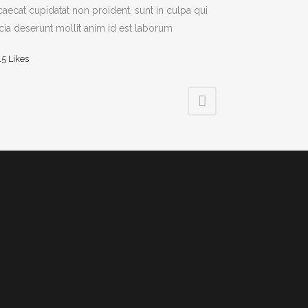
aecat cupidatat non proident, sunt in culpa qui
icia deserunt mollit anim id est laborum
15
Likes