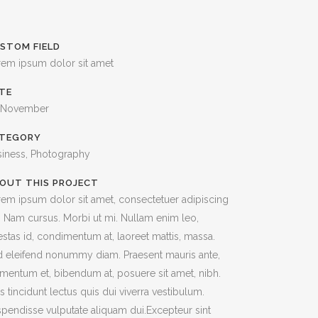
STOM FIELD
rem ipsum dolor sit amet
TE
 November
TEGORY
siness, Photography
OUT THIS PROJECT
em ipsum dolor sit amet, consectetuer adipiscing
t. Nam cursus. Morbi ut mi. Nullam enim leo,
stas id, condimentum at, laoreet mattis, massa.
 eleifend nonummy diam. Praesent mauris ante,
mentum et, bibendum at, posuere sit amet, nibh.
s tincidunt lectus quis dui viverra vestibulum.
pendisse vulputate aliquam dui.Excepteur sint