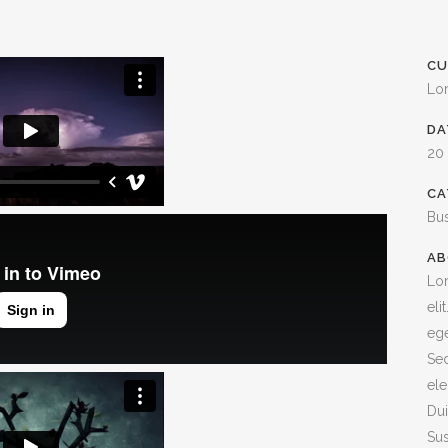
CU
Lo
DA
20
CA
Bu
AB
Lor
eli
ege
Sed
ele
Dui
Sus