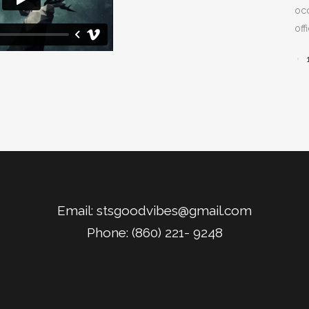
occ
off
Email:
stsgoodvibes@gmail.com
Phone: (860) 221- 9248